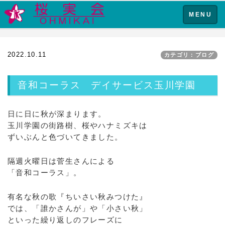
Toggle
MENU
navigation
2022.10.11
カテゴリ：ブログ
音和コーラス デイサービス玉川学園
日に日に秋が深まります。
玉川学園の街路樹、桜やハナミズキは
ずいぶんと色づいてきました。
隔週火曜日は菅生さんによる
「音和コーラス」。
有名な秋の歌『ちいさい秋みつけた』
では、「誰かさんが」や「小さい秋」
といった繰り返しのフレーズに