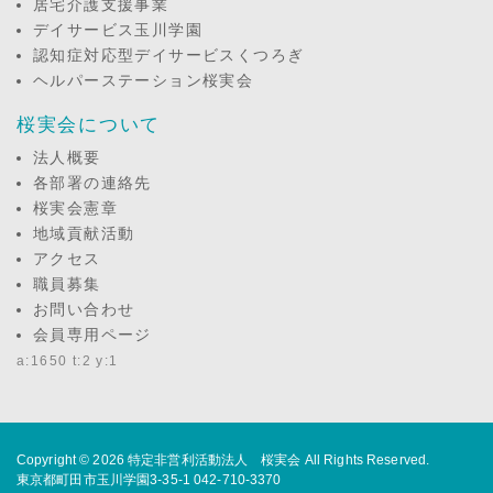
居宅介護支援事業
デイサービス玉川学園
認知症対応型デイサービスくつろぎ
ヘルパーステーション桜実会
桜実会について
法人概要
各部署の連絡先
桜実会憲章
地域貢献活動
アクセス
職員募集
お問い合わせ
会員専用ページ
a:1650 t:2 y:1
Copyright © 2026
特定非営利活動法人 桜実会
All Rights Reserved.
東京都町田市玉川学園3-35-1 042-710-3370